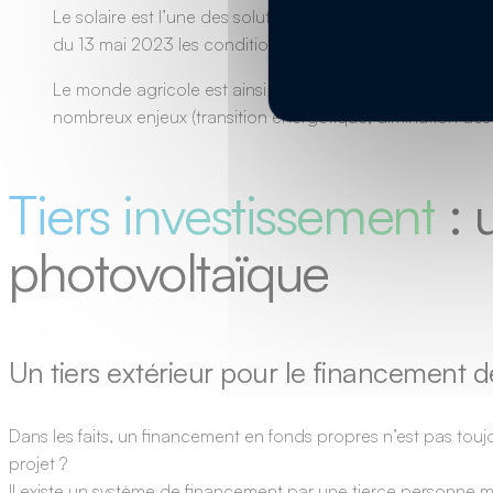
Le solaire est l’une des solutions durables qui peut béné
du 13 mai 2023 les conditions d’aides qui doivent être ré
Le monde agricole est ainsi soutenu dans ses projets sola
nombreux enjeux (transition énergétique, diminution des
Tiers investissement
: 
photovoltaïque
Un tiers extérieur pour le financement d
Dans les faits, un financement en fonds propres n’est pas toujo
projet ?
Il existe un système de financement par une tierce personne m