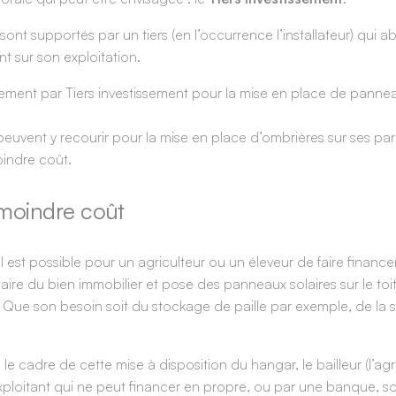
on sont supportés par un tiers (en l’occurrence l’installateur) qu
nt sur son exploitation.
cement par Tiers investissement pour la mise en place de panneau
 peuvent y recourir pour la mise en place d’ombrières sur ses par
indre coût.
 moindre coût
t possible pour un agriculteur ou un éleveur de faire financer u
re du bien immobilier et pose des panneaux solaires sur le toit.
e son besoin soit du stockage de paille par exemple, de la stabu
 le cadre de cette mise à disposition du hangar, le bailleur (l’agr
xploitant qui ne peut financer en propre, ou par une banque, so