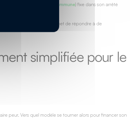
a PAC (
Politique Agricole Commune
) fixe dans son arrêté
sponsable est donc forte et permet de répondre à de
ment simplifiée pour le
faire peur. Vers quel modèle se tourner alors pour financer son