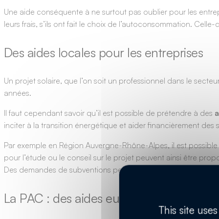
Une aide conséquente à ne surtout pas oublier pour les entrep
leurs frais, s’ils ont fait le choix de l’autoconsommation. Celle
Des aides locales pour les entreprises
Un projet solaire, que l’on soit un professionnel dans le secteur
années.
Il faut cependant savoir qu’il est possible de prétendre à des
a
inciter à la transition énergétique et aider financièrement des s
Par exemple en Région Auvergne-Rhône-Alpes, il est possible d
pour l’étude ou le conseil sur le projet peuvent ainsi être pr
Des demandes de subventions peuvent aussi être faites aux aut
La PAC : des aides européennes pour les
This site use