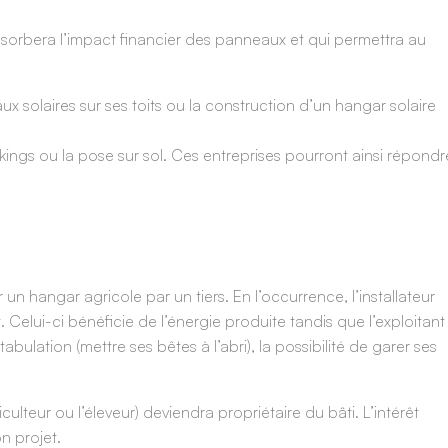
i absorbera l’impact financier des panneaux et qui permettra au
x solaires sur ses toits ou la construction d’un hangar solaire
kings ou la pose sur sol. Ces entreprises pourront ainsi répondr
n hangar agricole par un tiers. En l’occurrence, l’installateur
 Celui-ci bénéficie de l’énergie produite tandis que l’exploitant
lation (mettre ses bêtes à l’abri), la possibilité de garer ses
iculteur ou l’éleveur) deviendra propriétaire du bâti. L’intérêt
n projet.