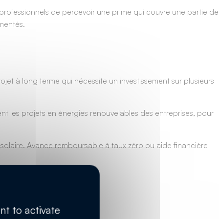
professionnels de percevoir une prime qui couvre une partie de
ementés.
 projet à long terme qui nécessite un investissement sur plusieurs
nt les projets en énergies renouvelables des entreprises, pour
 solaire. Avance remboursable à taux zéro ou aide financière
aide financière.
nt to activate