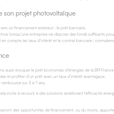
e son projet photovoltaïque
r vers un financement extérieur : le prêt bancaire.
choix lorsqu’une entreprise ne dispose des fonds suffisants pou
nt en compte les taux d’intérêt et le contrat bancaire : normalem
ance
ons aussi évoquer le
prêt économies d’énergies
de la BPI France
bles et profiter d’un prêt avec un taux d’intérêt avantageux.
 remboursé sur 3 à 7 ans.
 Cela incite à recourir à des solutions améliorant l’efficacité én
ui seront des opportunités de financement, ou du moins, apporter