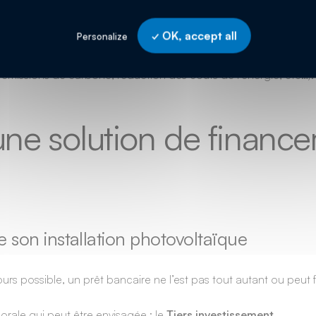
ficier d’un soutien européen pour les agriculteurs et éleveurs. L
unies pour bénéficier d’une aide financière.
OK, accept all
Personalize
ires. L’incitation à se tourner vers l’agriculture durable et re
 émissions de carbone, réduction des coûts de l’énergie, etc…).
une solution de finance
e son installation photovoltaïque
urs possible, un prêt bancaire ne l’est pas tout autant ou peut 
orale qui peut être envisagée : le
Tiers investissement
.