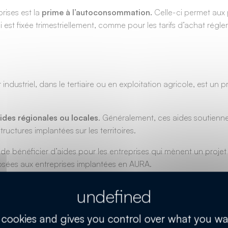
rises est la
prime à l’autoconsommation.
Celle-ci permet aux 
-ci est fixée trimestriellement, comme pour les tarifs d’achat régl
 industriel, dans le tertiaire ou en exploitation agricole, est un
ides régionales ou locales
. Généralement, ces aides soutienne
tructures implantées sur les territoires.
e bénéficier d’aides pour les entreprises qui mènent un projet
oposées aux entreprises implantées en AURA.
orités publiques et les dossiers examinés peuvent recevoir une 
 agriculteurs
s cookies and gives you control over what you wa