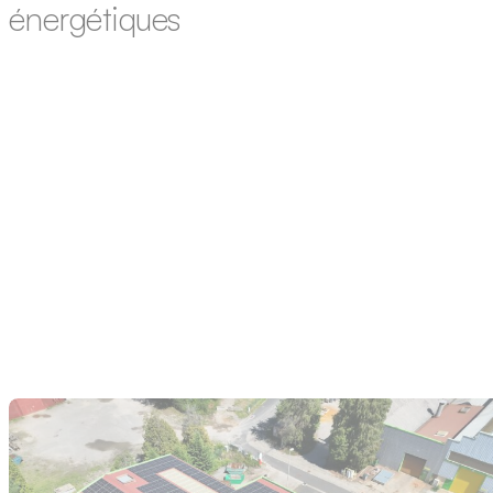
énergétiques
En seulement 13 ans, le prix de l’électricité a augmenté de 55
%. Un phénomène accentué par des événements majeurs de
la société (pandémie, guerres…). Cette flambée des coûts
exerce une pression considérable sur les marges des
entreprises industrielles et oblige les professionnels à réinvent
leur consommation énergétique pour rester compétitifs. Face 
cette situation,…