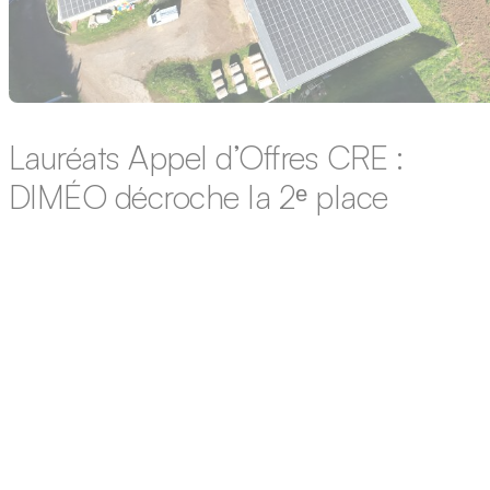
Revente totale – Autoconsommation
Lauréats Appel d’Offres CRE :
DIMÉO décroche la 2ᵉ place
Nous sommes fiers d’annoncer les résultats de notre première
participation à l’Appel d’Offres CRE PPE2 Bâtiment. 49 projets
lauréats sur 52 dossiers déposés, soit un taux de réussite de
94,2 %, pour une puissance totale de 34 MWc. Cette
performance place le Groupe DIMÉO au 2ᵉ rang national en
nombre de projets lauréats. Ce résultat…