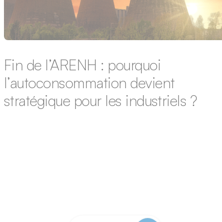
Revente totale – Autoconsommation
Fin de l’ARENH : pourquoi
l’autoconsommation devient
stratégique pour les industriels ?
Comprendre la fin d’un dispositif historique Depuis 2011, le
mécanisme de l’ARENH (Accès Régulé à l’Électricité Nucléaire
Historique) permettait aux fournisseurs alternatifs d’acheter un
partie de l’électricité produite par EDF à un tarif fixe de 42
€/MWh. L’objectif : favoriser la concurrence, limiter les hausses
de prix pour les entreprises et garantir une certaine stabilité…