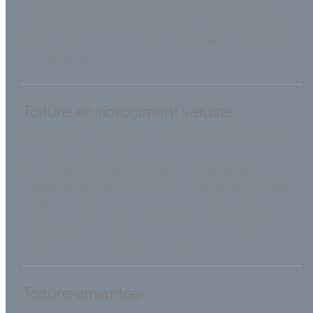
existante lorsque son étanchéité est suffisante. Nos
experts vous accompagnent pour choisir la solution la
plus pertinente, en conciliant performance énergétique
et maîtrise des coûts.
Toiture en fibrociment vétuste
Une toiture en fibrociment fragilisée peut compromettre
la sécurité du bâtiment.
Nous proposons une rénovation complète avec
remplacement par du bac acier, un matériau plus léger,
durable et parfaitement adapté au photovoltaïque.
Vous gagnez en solidité, en confort et en durabilité tout
en rendant votre toiture “PV Ready”.
Toiture amiantée