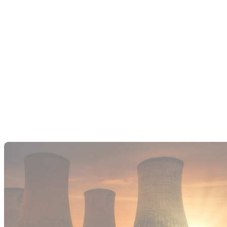
Découvrez comment un industriel a réduit sa facture
d’électricité de moitié (41 724 € à 23 380 €) grâce à une
installation en autoconsommation de 114 kWc couplée à une
batterie de stockage solaire. Cet exemple illustre tout le
potentiel de panneaux solaires en autoconsommation avec
batterie : produire, stocker et consommer sa propre énergie…