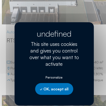
Autoconsommation
RTS Chambon à Chaspuzac (43)
This site uses cookies
and gives you control
over what you want to
Surface
540 m²
activate
Puissance
110 kWc
Autosuffisance
41,80%
Personalize
Type
Toiture photovoltaïque
OK, accept all