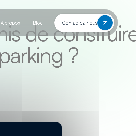
mis de construir
À propos
Blog
Contactez-nous
parking ?